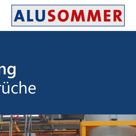
ung
rüche